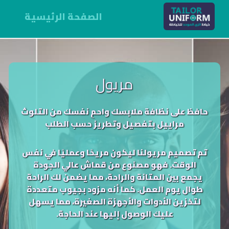
الصفحة الرئيسية
مريول
حافظ على نظافة ملابسك واحمِ نفسك من التلوث
مراييل بتفصيل وتطريز حسب الطلب
تم تصميم مريولنا ليكون مريحًا وعمليًا في نفس
الوقت. فهو مصنوع من قماش عالي الجودة
يجمع بين المتانة والراحة، مما يضمن لك الراحة
طوال يوم العمل. كما أنه مزود بجيوب متعددة
لتخزين الأدوات والأجهزة الصغيرة، مما يسهل
عليك الوصول إليها عند الحاجة.