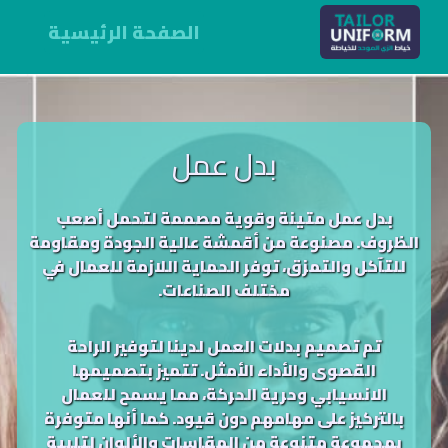
الصفحة الرئيسية
بدل عمل
بدل عمل متينة وقوية مصممة لتحمل أصعب
الظروف. مصنوعة من أقمشة عالية الجودة ومقاومة
للتآكل والتمزق، توفر الحماية اللازمة للعمال في
مختلف الصناعات.
تم تصميم بدلات العمل لدينا لتوفير الراحة
القصوى والأداء الأمثل. تتميز بتصميمها
الانسيابي وحرية الحركة، مما يسمح للعمال
بالتركيز على مهامهم دون قيود. كما أنها متوفرة
بمجموعة متنوعة من المقاسات والألوان لتلبية